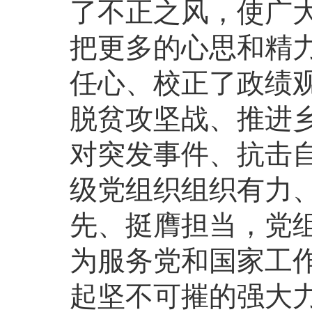
了不正之风，使广
把更多的心思和精
任心、校正了政绩
脱贫攻坚战、推进
对突发事件、抗击
级党组织组织有力
先、挺膺担当，党
为服务党和国家工
起坚不可摧的强大力