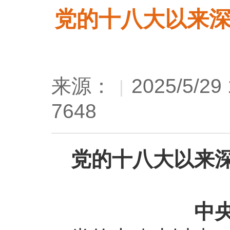
党的十八大以来
来源：
2025/5/29 
|
7648
党的十八大以来
中