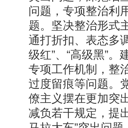
问题，专项整治利
题。坚决整治形式
通打折扣、表态多
级红”、“高级黑”
专项工作机制，整
过度留痕等问题。
僚主义摆在更加突
减负若干规定，提
马拉大车”突出问题