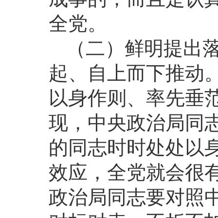
全党。
（二）鲜明提出
起、自上而下推动
以身作则、率先垂
现，中央政治局同
的同志时时处处以
效应，全党就会很
政治局同志要对照