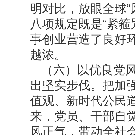
明对比，放眼全球“
八项规定既是“紧箍
事创业营造了良好
越浓。
（六）以优良党
出坚实步伐。把加
值观、新时代公民
来，党员、干部自
风正气，带动全社