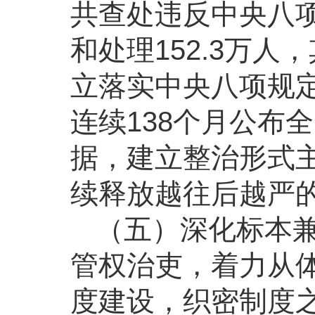
共查处违反中央八项
和处理152.3万人
立落实中央八项规定
连续138个月公布
据，建立整治形式
续释放越往后越严
（五）深化标本
管权治吏，着力从
度建设，织密制度