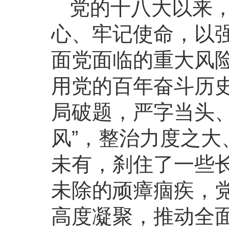
党的十八大以来
心、牢记使命，以
面党面临的重大风
用党的百年奋斗历
局破题，严字当头
风”，整治力度之
未有，刹住了一些
未除的顽瘴痼疾，
高度凝聚，推动全