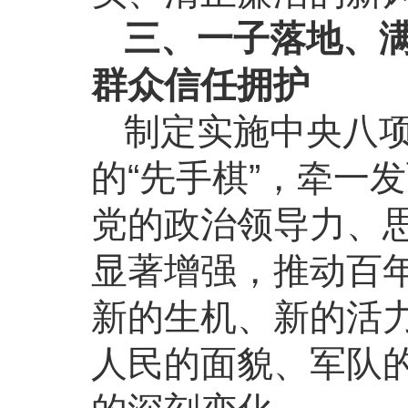
三、一子落地、
群众信任拥护
制定实施中央八
的“先手棋”，牵一
党的政治领导力、
显著增强，推动百
新的生机、新的活
人民的面貌、军队