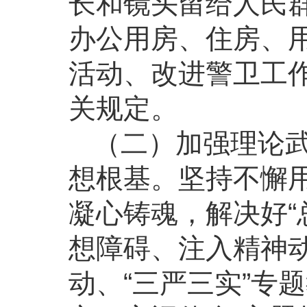
长和镜头留给人民
办公用房、住房、
活动、改进警卫工
关规定。
（二）加强理论
想根基。坚持不懈
凝心铸魂，解决好“
想障碍、注入精神
动、“三严三实”专