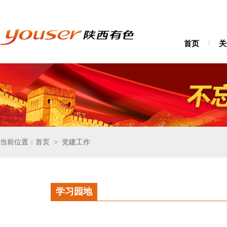
首页
/
关
当前位置：首页
党建工作
>
学习园地