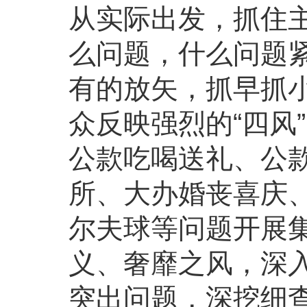
从实际出发，抓住
么问题，什么问题
有的放矢，抓早抓
众反映强烈的“四风
公款吃喝送礼、公
所、大办婚丧喜庆
尔夫球等问题开展
义、奢靡之风，深
突出问题，深挖细