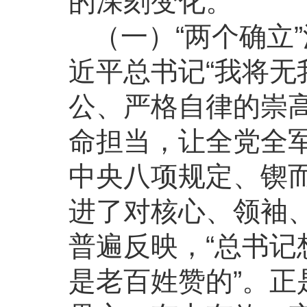
的深刻变化。
（一）“两个确立
近平总书记“我将无
公、严格自律的崇
命担当，让全党全
中央八项规定、锲
进了对核心、领袖
普遍反映，“总书
是老百姓赞的”。