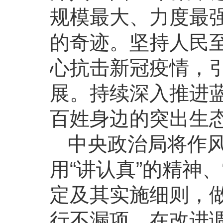
规模最大、力度最
的奇迹。坚持人民
心抗击新冠疫情，
展。持续深入推进
百姓身边的突出生
中央政治局将作
用“讲认真”的精神
定及其实施细则，
行不漏项。在改进