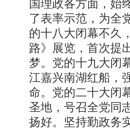
国理政各方面，始
了表率示范，为全
的十八大闭幕不久
路》展览，首次提
梦。党的十九大闭
江嘉兴南湖红船，
命。党的二十大闭
圣地，号召全党同
扬好。坚持勤政务