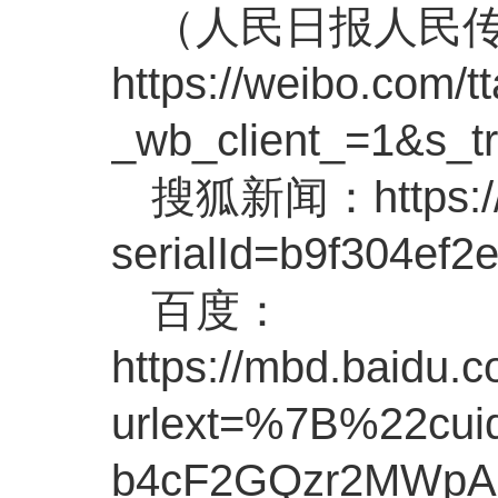
（人民日报人民
https://weibo.com/
_wb_client_=1&s
搜狐新闻：https://3
serialId=b9f304
百度：
https://mbd.baidu.
urlext=%7B%22cu
b4cF2GQzr2MWpA&