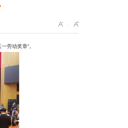
”
|
五一劳动奖章”。